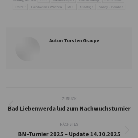
Freizeit
Handwerker Wriezen
MOL
Stadtliga
Volley - Bombas
Autor:
Torsten Graupe
Kommentarnavigation
ZURÜCK
Bad Liebenwerda lud zum Nachwuchsturnier
Vorheriger
Beitrag:
NÄCHSTES
BM-Turnier 2025 – Update 14.10.2025
Nächster