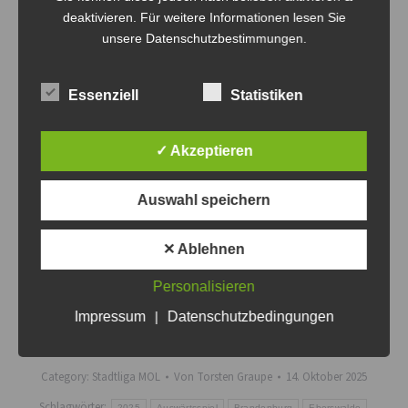
deaktivieren. Für weitere Informationen lesen Sie
unsere Datenschutzbestimmungen.
Auswärts 23/24 gegen
Stadtliga MOL: Handwerker
Handwerker Wriezen
Wriezen vs. Volley-Bombas
Essenziell
Statistiken
5. März 2024
8. Oktober 2024
In "Stadtliga MOL"
In "Stadtliga MOL"
✓ Akzeptieren
Auswahl speichern
Stadtliga Neujahrsturnier
✕ Ablehnen
04.01.2025
4. Januar 2025
Personalisieren
In "Stadtliga MOL"
Impressum
|
Datenschutzbedingungen
Category:
Stadtliga MOL
Von
Torsten Graupe
14. Oktober 2025
Schlagwörter:
2025
Auswärtsspiel
Brandenburg
Eberswalde