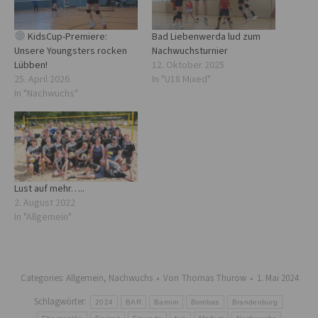
KidsCup-Premiere:
Bad Liebenwerda lud zum
Unsere Youngsters rocken
Nachwuchsturnier
Lübben!
12. Oktober 2025
25. April 2026
In "U18 Mixed"
In "Nachwuchs"
Lust auf mehr…..
2. August 2022
In "Allgemein"
Categories:
Allgemein
,
Nachwuchs
Von
Thomas Thurow
1. Mai 2024
Schlagwörter:
2024
BAR
Barnim
Bombas
Brandenburg