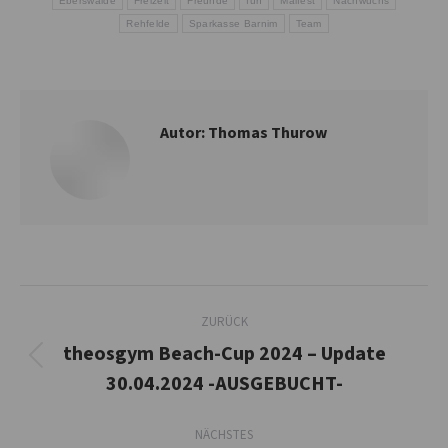
Eberswalde
Freizeit
Freunde
fun
Maifest
Nachwuchs
Rehfelde
Sparkasse Barnim
Team
Autor:
Thomas Thurow
Kommentarnavigation
ZURÜCK
theosgym Beach-Cup 2024 – Update
Vorheriger
30.04.2024 -AUSGEBUCHT-
Beitrag:
NÄCHSTES