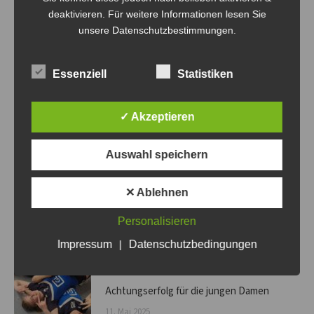
Beitrag:
deaktivieren. Für weitere Informationen lesen Sie
unsere Datenschutzbestimmungen.
Related Posts
Essenziell
Statistiken
Volley-Bombas rocken die 20. Panketaler
✓ Akzeptieren
Volleyballnacht!
8. März 2026
Auswahl speichern
Frohe Weihnachten
✕ Ablehnen
24. Dezember 2025
Personalisieren
Impressum
|
Datenschutzbedingungen
Nachwuchsturnier in Bismark mit
Achtungserfolg für die jungen Damen
11. Mai 2025