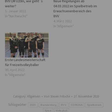
BVV LM U20m, wie geht´s
Neue Regelungen ab
weiter?
04.03.2022 im Spielbetrieb im
1. Januar 2022
Erwachsenenbereich des
In "Nachwuchs"
BVV
4. März 2022
In "Allgemein"
Erste Landesmeisterschaft
für Freizeitvolleyballer
30. April 2022
In "Allgemein"
Category:
Allgemein
Von
Steven Fritsche
27. November 2020
Schlagwörter:
2020
Brandenburg
BVV
CORONA
Spielbetrieb
Sport
Volleyball