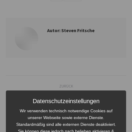
Autor:
Steven Fritsche
Kommentarnavigation
ZURÜCK
Vorstandssitzung per Videokonferenz, Pläne
Vorheriger
Datenschutzeinstellungen
schmieden
Beitrag:
Wir verwenden technisch notwendige Cookies auf
unserer Webseite sowie externe Dienste.
NÄCHSTES
Standardmäßig sind alle externen Dienste deaktiviert.
Hygienebestand aufgefüllt
Nächster
Sie können diese jedoch nach belieben aktivieren &