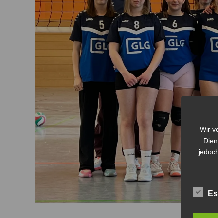
Wir v
Dien
jedoch
Es