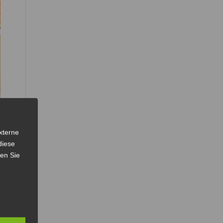
xterne
diese
sen Sie