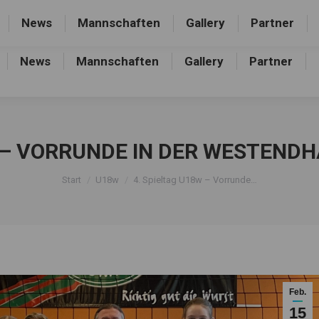
rthalle, Frankfurter Allee 44, 16227 Eberswalde-Finow
News
Mannschaften
Gallery
Partner
News
Mannschaften
Gallery
Partner
W – VORRUNDE IN DER WESTEND
Sie befinden sich hier:
Start
U18w
4. Spieltag U18w – Vorrunde…
Feb.
15