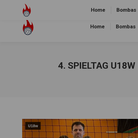
Volley-Bombas e.V.
01512-1036478
Heidewald Spo
Home
Bombas
Home
Bombas
4. SPIELTAG U18
U18w