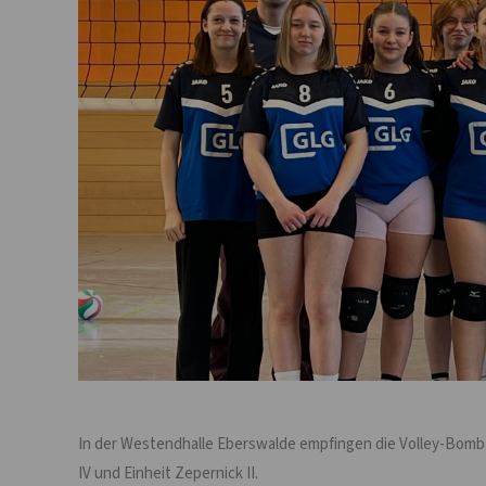
In der Westendhalle Eberswalde empfingen die Volley-Bomb
IV und Einheit Zepernick II.