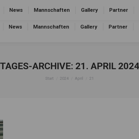
rthalle, Frankfurter Allee 44, 16227 Eberswalde-Finow
News
Mannschaften
Gallery
Partner
News
Mannschaften
Gallery
Partner
TAGES-ARCHIVE:
21. APRIL 202
Sie befinden sich hier:
Start
2024
April
21