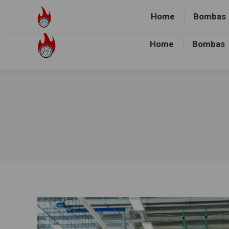
Volley-Bombas e.V.
01512-1036478
Heidewald Spo
Home
Bombas
Home
Bombas