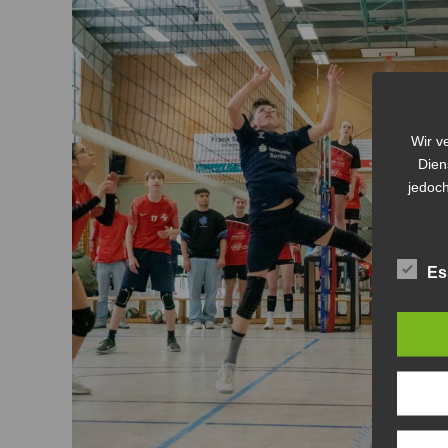
Wir v
Dien
jedoch
Es