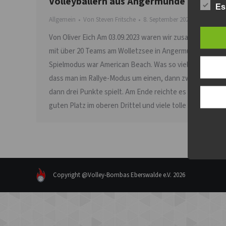
Volleyballern aus Angermünde
Es
Allgemein
Von
Steven Fritsche
8. September 2023
Von Oliver Eich Am 03.09.2023 waren wir zusammen
mit über 20 Teams am Wolletzsee in Angermünde.
Spielmodus war American Beach. Was so viel heißt,
dass man im Rallye-Modus um einen, dann zwei und
dann drei Punkte spielt. Am Ende reichte es für einen
guten Platz im oberen Drittel und viele tolle Spiele.
Copyright @Volley-Bombas Eberswalde e.V. 2026