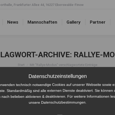
rthalle, Frankfurter Allee 44, 16227 Eberswalde-Finow
News
Mannschaften
Gallery
Partner
News
Mannschaften
Gallery
Partner
LAGWORT-ARCHIVE:
RALLYE-M
Sie befinden sich hier:
Start
Mit "Rallye-Modus" verschlagwortete Einträge
Datenschutzeinstellungen
erwenden technisch notwendige Cookies auf unserer Webseite sowie e
ste. Standardmäßig sind alle externen Dienste deaktiviert. Sie können 
 nach belieben aktivieren & deaktivieren. Für weitere Informationen le
unsere Datenschutzbestimmungen.