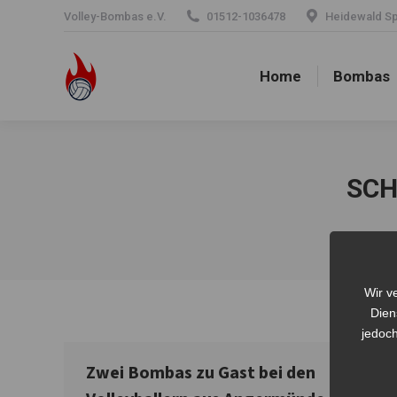
Volley-Bombas e.V.
01512-1036478
Heidewald Spo
Home
Bombas
Home
Bombas
SCH
Wir v
Dien
jedoch
Zwei Bombas zu Gast bei den