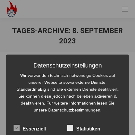
TAGES-ARCHIVE:
8. SEPTEMBER
2023
Sie befinden sich hier:
Datenschutzeinstellungen
Wir verwenden technisch notwendige Cookies auf
unserer Webseite sowie externe Dienste.
Zwei Bombas zu Gast bei den
Standardmäßig sind alle externen Dienste deaktiviert.
Volleyballern aus Angermünde
Sie können diese jedoch nach belieben aktivieren &
deaktivieren. Für weitere Informationen lesen Sie
Allgemein
Von
Steven Fritsche
8. September 2023
unsere Datenschutzbestimmungen.
Von Oliver Eich Am 03.09.2023 waren wir zusammen mit
über 20 Teams am Wolletzsee in Angermünde.
Essenziell
Statistiken
Spielmodus war American Beach. Was so viel heißt, dass