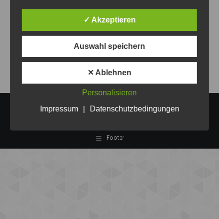
man im Rallye-Modus um einen, dann zwei und dann drei
✓ Akzeptieren
Punkte spielt. Am Ende reichte es für einen guten Platz
im oberen Drittel und viele tolle Spiele.
Auswahl speichern
✕ Ablehnen
Personalisieren
Impressum
|
Datenschutzbedingungen
Copyright @Volley-Bombas Eberswalde e.V. 2026
Footer