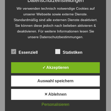
Datenschutzeinstellungen
Wir verwenden technisch notwendige Cookies auf
unserer Webseite sowie externe Dienste.
Standardmäßig sind alle externen Dienste deaktiviert.
Sie können diese jedoch nach belieben aktivieren &
Heimspieltag am 17.01.2026
deaktivieren. Für weitere Informationen lesen Sie
Landesklasse Frauen
Von
Sven Orthmann
17. Januar 2026
unsere Datenschutzbestimmungen.
It’s matchday! – motiviert empfingen die Frauen der
Volley-Bombas am 17.01.26 die Teams II und III vom 1. VC
Essenziell
Statistiken
Wildau in Eberswalde. Das erste Spiel ging gegen Wildau
ll. Die Volley-Bombas kamen gleich gut ins Spiel, die
✓ Akzeptieren
Stimmung auf dem Feld und auf der Bank war
ausgelassen. Sie standen gut in der Annahme und
Auswahl speichern
spielten…
✕ Ablehnen
Personalisieren