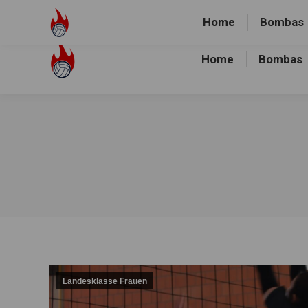
Volley-Bombas e.V.
01512-1036478
Heidewald Spo
Home
Bombas
Home
Bombas
Landesklasse Frauen