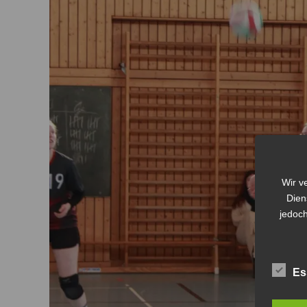
Wir v
Dien
jedoch
Es