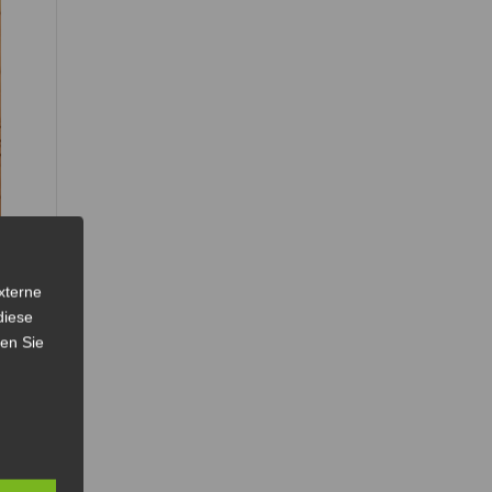
xterne
diese
sen Sie