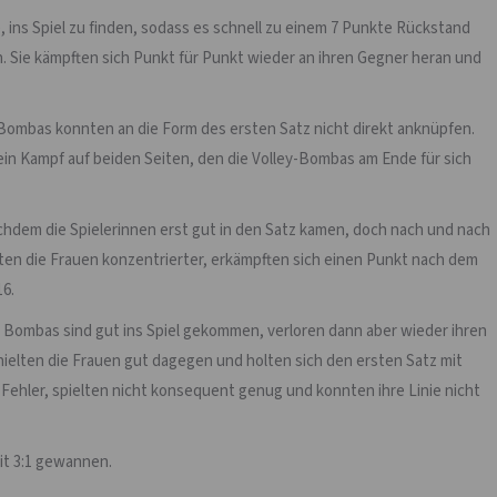
 ins Spiel zu finden, sodass es schnell zu einem 7 Punkte Rückstand
n. Sie kämpften sich Punkt für Punkt wieder an ihren Gegner heran und
ey-Bombas konnten an die Form des ersten Satz nicht direkt anknüpfen.
 ein Kampf auf beiden Seiten, den die Volley-Bombas am Ende für sich
hdem die Spielerinnen erst gut in den Satz kamen, doch nach und nach
eten die Frauen konzentrierter, erkämpften sich einen Punkt nach dem
16.
ie Bombas sind gut ins Spiel gekommen, verloren dann aber wieder ihren
ielten die Frauen gut dagegen und holten sich den ersten Satz mit
Fehler, spielten nicht konsequent genug und konnten ihre Linie nicht
it 3:1 gewannen.