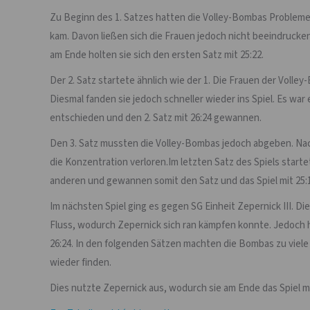
Zu Beginn des 1. Satzes hatten die Volley-Bombas Probleme,
kam. Davon ließen sich die Frauen jedoch nicht beeindrucke
am Ende holten sie sich den ersten Satz mit 25:22.
Der 2. Satz startete ähnlich wie der 1. Die Frauen der Voll
Diesmal fanden sie jedoch schneller wieder ins Spiel. Es war
entschieden und den 2. Satz mit 26:24 gewannen.
Den 3. Satz mussten die Volley-Bombas jedoch abgeben. Nac
die Konzentration verloren.Im letzten Satz des Spiels start
anderen und gewannen somit den Satz und das Spiel mit 25:
Im nächsten Spiel ging es gegen SG Einheit Zepernick III. D
Fluss, wodurch Zepernick sich ran kämpfen konnte. Jedoch h
26:24. In den folgenden Sätzen machten die Bombas zu viele 
wieder finden.
Dies nutzte Zepernick aus, wodurch sie am Ende das Spiel m