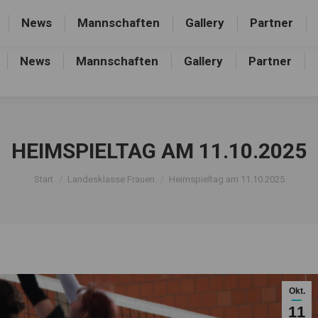
rthalle, Frankfurter Allee 44, 16227 Eberswalde-Finow
News
Mannschaften
Gallery
Partner
News
Mannschaften
Gallery
Partner
HEIMSPIELTAG AM 11.10.2025
Sie befinden sich hier:
Start
Landesklasse Frauen
Heimspieltag am 11.10.2025
Okt.
11