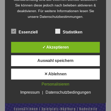
Teilnehmer in der Übersicht. Teamname 1. Bombas 1 2.
Sie können diese jedoch nach belieben aktivieren &
deaktivieren. Für weitere Informationen lesen Sie
Bombas 2 3. Chaos am Netz (TSV90 Röbel) 4. BSV Rot
unsere Datenschutzbestimmungen.
Weiß Schönow 5. Chaos am Netz (Humboldt Gymnasium)
6. Drama Queens 7. Freie Gesamtschule Finow Ein
Verpflegungsstand…
Essenziell
Statistiken
✓ Akzeptieren
Auswahl speichern
✕ Ablehnen
Personalisieren
Impressum
|
Datenschutzbedingungen