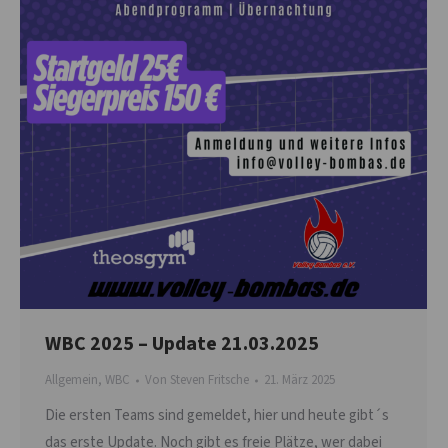
WBC 2025 – Update 21.03.2025
Allgemein
,
WBC
Von
Steven Fritsche
21. März 2025
Die ersten Teams sind gemeldet, hier und heute gibt´s
das erste Update. Noch gibt es freie Plätze, wer dabei