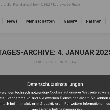
rthalle, Frankfurter Allee 44, 16227 Eberswalde-Finow
News
Mannschaften
Gallery
Partner
News
Mannschaften
Gallery
Partner
TAGES-ARCHIVE:
4. JANUAR 202
Sie befinden sich hier:
Start
2025
Januar
04
Datenschutzeinstellungen
erwenden technisch notwendige Cookies auf unserer Webseite sowie e
ste. Standardmäßig sind alle externen Dienste deaktiviert. Sie können 
 nach belieben aktivieren & deaktivieren. Für weitere Informationen le
unsere Datenschutzbestimmungen.