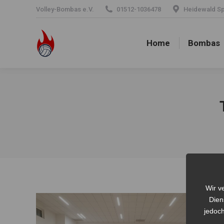
Volley-Bombas e.V.
01512-1036478
Heidewald Spo
Home
Bombas
Home
Bombas
Wir v
Dien
jedoch