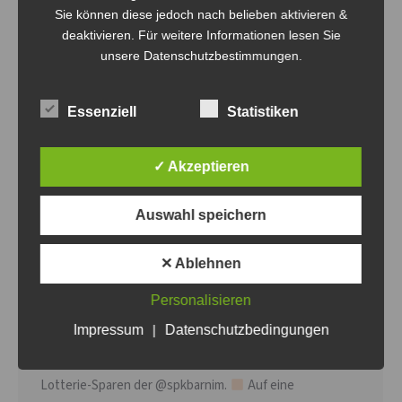
Sie können diese jedoch nach belieben aktivieren &
deaktivieren. Für weitere Informationen lesen Sie
unsere Datenschutzbestimmungen.
Essenziell
Statistiken
✓ Akzeptieren
Auswahl speichern
neue Bälle
✕ Ablehnen
Allgemein
Von
Steven Fritsche
20. April 2020
Personalisieren
Na was ist das denn? War denn etwa Ostern? Thomas
Impressum
|
Datenschutzbedingungen
zeigt euch, was es bei uns zu Ostern gab. Nämlich viele
bunte Ei…, äh, Volleybälle. Ermöglicht durch das PS-
Lotterie-Sparen der @spkbarnim.
Auf eine