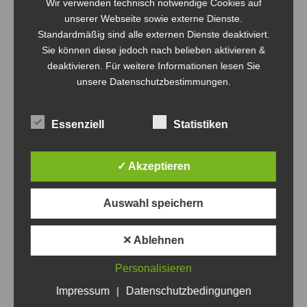
Wir verwenden technisch notwendige Cookies auf
unserer Webseite sowie externe Dienste.
Standardmäßig sind alle externen Dienste deaktiviert.
Bericht zum BM-Turnier 2021
Eberswalder
Sie können diese jedoch nach belieben aktivieren &
14. November 2021
Bürgermeisterturnier –
deaktivieren. Für weitere Informationen lesen Sie
In "Bürgermeisterturnier"
28.10.2017
unsere Datenschutzbestimmungen.
29. Oktober 2017
In "Allgemein"
Essenziell
Statistiken
✓ Akzeptieren
BM-Turnier 2019 – Update
21.10.2019
Auswahl speichern
21. Oktober 2019
In "Bürgermeisterturnier"
✕ Ablehnen
Personalisieren
Categories:
Allgemein
,
Bürgermeisterturnier
Von
Steven Fritsche
Impressum
|
Datenschutzbedingungen
20. Oktober 2021