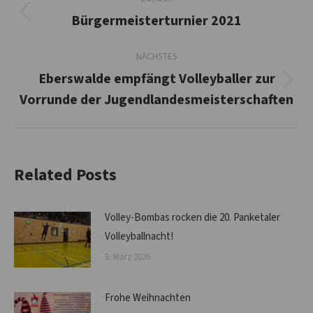
Bürgermeisterturnier 2021
Vorheriger
Beitrag:
NÄCHSTES
Eberswalde empfängt Volleyballer zur
Nächster
Vorrunde der Jugendlandesmeisterschaften
Beitrag:
Related Posts
Volley-Bombas rocken die 20. Panketaler
Volleyballnacht!
8. März 2026
Frohe Weihnachten