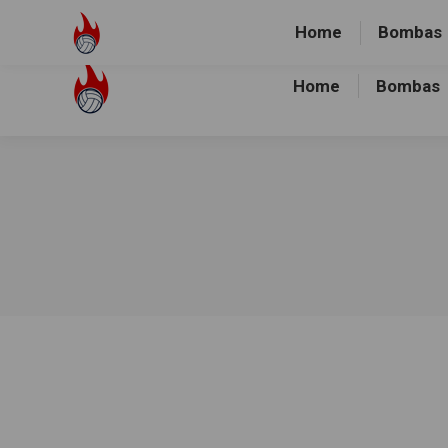
Volley-Bombas e.V.
01512-1036478
Heidewald Spo
Home
Bombas
Home
Bombas