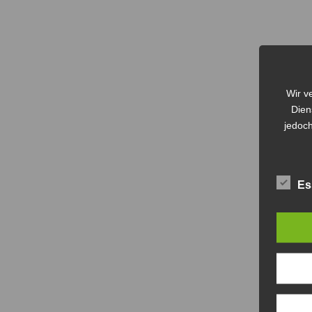
Wir v
Dien
jedoch
Es