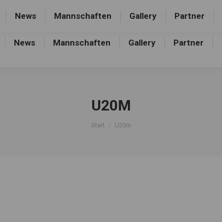
rthalle, Frankfurter Allee 44, 16227 Eberswalde-Finow
News
Mannschaften
Gallery
Partner
News
Mannschaften
Gallery
Partner
U20M
Sie befinden sich hier:
Start
U20m