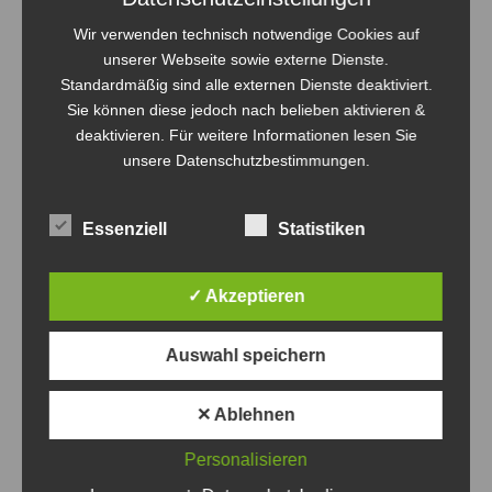
Allgemein
Von
Steven Fritsche
3. März 2020
Wir verwenden technisch notwendige Cookies auf
Wie immer am letzten Samstag im Februar, kann man sich
unserer Webseite sowie externe Dienste.
in Schwanebeck nicht nur die Bälle, sondern auch die
Standardmäßig sind alle externen Dienste deaktiviert.
Nacht um die Ohren hauen. Die Panketaler
Sie können diese jedoch nach belieben aktivieren &
Volleyballnacht ist eine Pfichtveranstaltung für die
deaktivieren. Für weitere Informationen lesen Sie
Volley-Bombas, der nur zu gerne nachgekommen wird. Im
unsere Datenschutzbestimmungen.
letzten Jahr traten wir mit einem Team in der
Freizeitgruppe an und gewannen den Pokal.…
Essenziell
Statistiken
✓ Akzeptieren
Auswahl speichern
✕ Ablehnen
Personalisieren