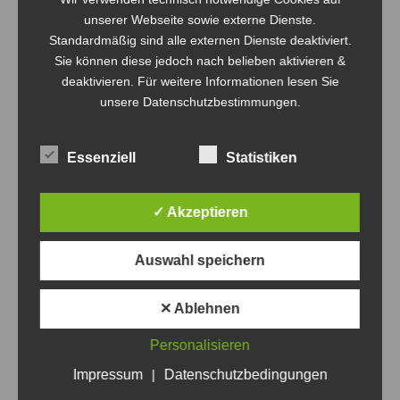
unserer Webseite sowie externe Dienste.
Standardmäßig sind alle externen Dienste deaktiviert.
Sie können diese jedoch nach belieben aktivieren &
deaktivieren. Für weitere Informationen lesen Sie
unsere Datenschutzbestimmungen.
Essenziell
Statistiken
✓ Akzeptieren
Auswahl speichern
✕ Ablehnen
Bombas-Cup 2022 – wir sind voll
Personalisieren
Allgemein
,
Bombas-Cup
Von
Steven Fritsche
7. März 2022
Impressum
|
Datenschutzbedingungen