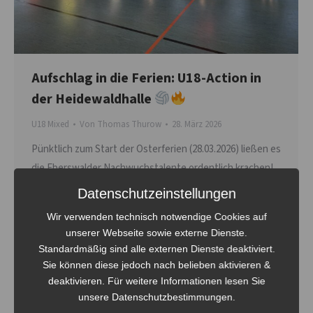
Aufschlag in die Ferien: U18-Action in
der Heidewaldhalle
U18 Mixed
Von
Thomas Thurow
28. März 2026
Pünktlich zum Start der Osterferien (28.03.2026) ließen es
die Eberswalder Nachwuchstalente ordentlich krachen!
In der Heidewaldhalle stieg das große U18-Turnier, bei
Datenschutzeinstellungen
dem sich sechs Gastmannschaften mit unseren zwei
Wir verwenden technisch notwendige Cookies auf
Mixed-Teams der Volley-Bombas duellierten. Gespielt
unserer Webseite sowie externe Dienste.
wurde im Modus „Jeder gegen Jeden“ – zwei Sätze mit
Standardmäßig sind alle externen Dienste deaktiviert.
Zeitlimit, damit der Puls auch oben blieb. Unsere
Sie können diese jedoch nach belieben aktivieren &
Bombas-Youngsters sind zwar noch…
deaktivieren. Für weitere Informationen lesen Sie
unsere Datenschutzbestimmungen.