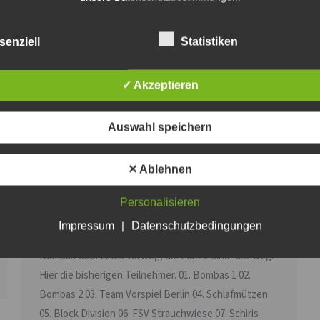
senziell
Statistiken
✓ Akzeptieren
Auswahl speichern
Bombas-Cup 2020 – Update
✕ Ablehnen
08.03.2020
Personalisieren
Bombas-Cup
Von
Steven Fritsche
8. März 2020
Impressum
|
Datenschutzbedingungen
Hier das langersehnte Update zum diesjährigen
Bombas Cup. Eines vorweg, die Plätze sind fast weg.
Hier die bisherigen Teilnehmer. 01. Bombas 1 02.
Bombas 2 03. Team Vorspiel Berlin 04. Schlafmützen
05. Block Division 06. FSV Strauchwiese 07. Schiris