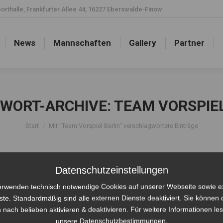
rthalle, Frankfurter Allee 44, 16227 Eberswalde-Finow
News
Mannschaften
Gallery
Partner
News
Mannschaften
Gallery
Partner
WORT-ARCHIVE:
TEAM VORSPIEL
Sie befinden sich hier:
Start
Mit "Team Vorspiel Berlin" verschlagwortete Einträge
Datenschutzeinstellungen
erwenden technisch notwendige Cookies auf unserer Webseite sowie e
ste. Standardmäßig sind alle externen Dienste deaktiviert. Sie können 
 nach belieben aktivieren & deaktivieren. Für weitere Informationen le
unsere Datenschutzbestimmungen.