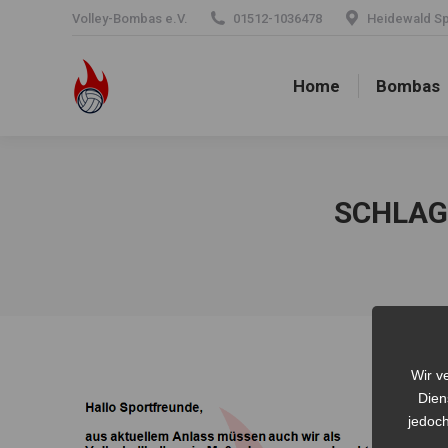
Volley-Bombas e.V.
01512-1036478
Heidewald Spo
Home
Bombas
Home
Bombas
SCHLAG
Wir v
Dien
jedoch