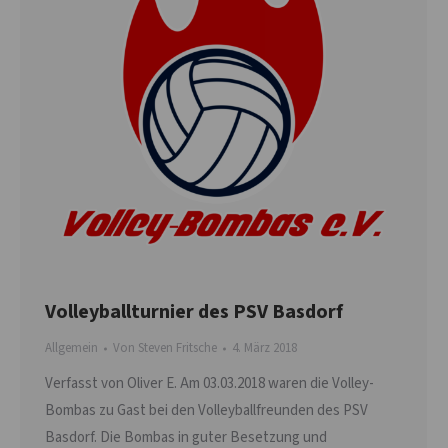
Volleyballturnier des PSV Basdorf
Allgemein
Von
Steven Fritsche
4. März 2018
Verfasst von Oliver E. Am 03.03.2018 waren die Volley-
Bombas zu Gast bei den Volleyballfreunden des PSV
Basdorf. Die Bombas in guter Besetzung und