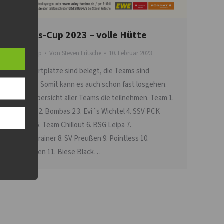
Bombas-Cup 2023 – volle Hütte
Bombas-Cup
Von
Steven Fritsche
10. Februar 2023
Alle 15 Startplätze sind belegt, die Teams sind
informiert. Somit kann es auch schon fast losgehen.
Hier die Übersicht aller Teams die teilnehmen. Team 1.
Bombas 1 2. Bombas 2 3. Evi´s Wichtel 4. SSV PCK
Schwedt 5. Team Chillout 6. BSG Leipa 7.
6Steller+Trainer 8. SV Preußen 9. Pointless 10.
Caprisonnen 11. Biese Black…