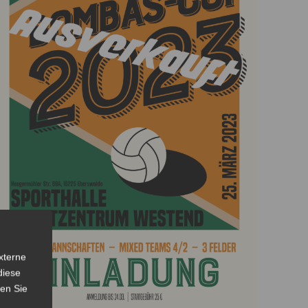
xterne
diese
sen Sie