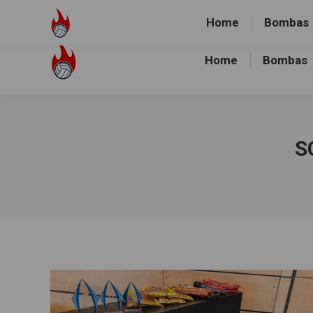
Volley-Bombas e.V.
01512-1036478
Heidewald Spo
Home
Bombas
Home
Bombas
S