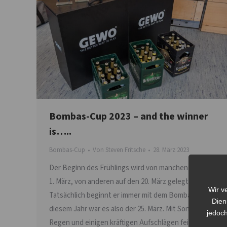
Bombas-Cup 2023 – and the winner
is…..
Bombas-Cup
Von
Steven Fritsche
28. März 2023
Der Beginn des Frühlings wird von manchen auf den
1. März, von anderen auf den 20. März gelegt.
Wir v
Tatsächlich beginnt er immer mit dem Bombas-Cup. In
Dien
diesem Jahr war es also der 25. März. Mit Sonne und
jedoch
Regen und einigen kräftigen Aufschlägen feierten 15