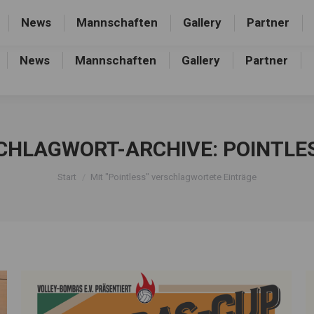
rthalle, Frankfurter Allee 44, 16227 Eberswalde-Finow
News
Mannschaften
Gallery
Partner
News
Mannschaften
Gallery
Partner
CHLAGWORT-ARCHIVE:
POINTLE
Sie befinden sich hier:
Start
Mit "Pointless" verschlagwortete Einträge