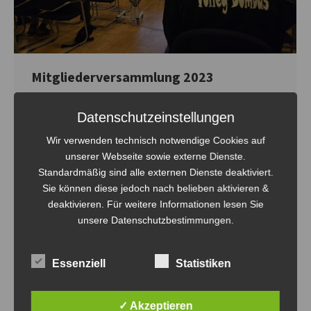
Mitgliederversammlung 2023
Allgemein
Von
Steven Fritsche
7. Oktober 2023
Datenschutzeinstellungen
Klar gibt es unterhaltsamere Termine im Vereinskalender,
Wir verwenden technisch notwendige Cookies auf
doch einmal im Jahr ist Mitgliederversammlung. Gestern
unserer Webseite sowie externe Dienste.
war es wieder soweit. Im Saal des Tourismuszentrum im
Standardmäßig sind alle externen Dienste deaktiviert.
Familiengarten Eberswalde berichtete der Vorstand, wie
Sie können diese jedoch nach belieben aktivieren &
das letzte Jahr verlief und was wir für die Zukunft
deaktivieren. Für weitere Informationen lesen Sie
vorhaben. Für die Mitglieder war es eine gute
unsere Datenschutzbestimmungen.
Gelegenheit, ihre Anregungen, Probleme (die es bei
uns…
Essenziell
Statistiken
✓ Akzeptieren