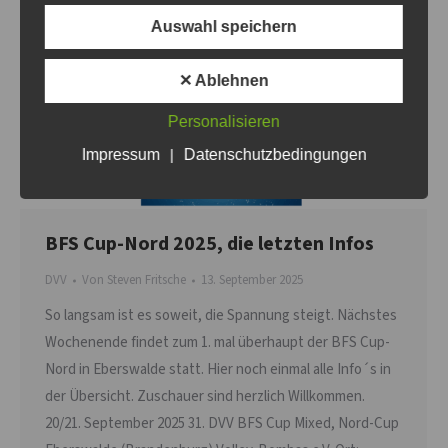
Weidener Sportfreunde – SV Einheit Ueckermünde
Auswahl speichern
25:17 26:24 Angermünder Ballsportler – Wartenberger SV
14:25 9:25 SV Einheit Ueckermünde –…
✕ Ablehnen
Personalisieren
Impressum
|
Datenschutzbedingungen
BFS Cup-Nord 2025, die letzten Infos
DVV
Von
Steven Fritsche
13. September 2025
So langsam ist es soweit, die Spannung steigt. Nächstes
Wochenende findet zum 1. mal überhaupt der BFS Cup-
Nord in Eberswalde statt. Hier noch einmal alle Info´s in
der Übersicht. Zuschauer sind herzlich Willkommen.
20/21. September 2025 31. DVV BFS Cup Mixed, Nord-Cup