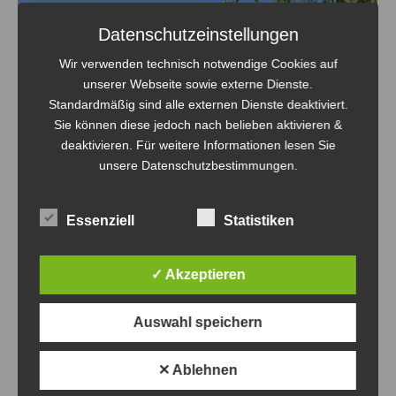
Datenschutzeinstellungen
Wir verwenden technisch notwendige Cookies auf
unserer Webseite sowie externe Dienste.
Standardmäßig sind alle externen Dienste deaktiviert.
Sie können diese jedoch nach belieben aktivieren &
deaktivieren. Für weitere Informationen lesen Sie
unsere Datenschutzbestimmungen.
Essenziell
Statistiken
✓ Akzeptieren
theosgym Beach-Cup 2024 – Update
30.04.2024 -AUSGEBUCHT-
Auswahl speichern
theosgym Beach-Cup
Von
Steven Fritsche
30. April 2024
✕ Ablehnen
Wir sind ausgebucht. Das gab es beim Beach-Cup noch