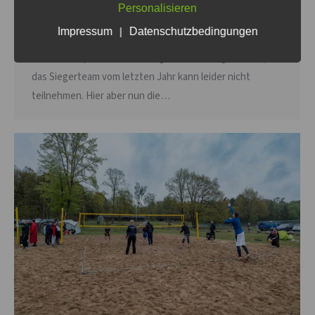
nie!!! Unglaublich, und es erreichen uns dennoch weitere
Personalisieren
Anfragen. Das Wetter sollte dieses Jahr um längen
Impressum
|
Datenschutzbedingungen
besser werden. Die Plätze sind auch schon vorbereitet.
Der Wanderpokal hat den Weg zu uns auch gefunden,
das Siegerteam vom letzten Jahr kann leider nicht
teilnehmen. Hier aber nun die…