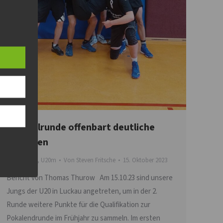
2.Pokalrunde offenbart deutliche
Reserven
Nachwuchs
,
U20m
Von
Steven Fritsche
15. Oktober 2023
Bericht von Thomas Thurow Am 15.10.23 sind unsere
Jungs der U20 in Luckau angetreten, um in der 2.
Runde weitere Punkte für die Qualifikation zur
Pokalendrunde im Frühjahr zu sammeln. Im ersten