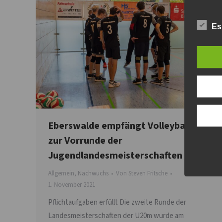
Es
Eberswalde empfängt Volleyballer
zur Vorrunde der
Jugendlandesmeisterschaften
Allgemein
,
Nachwuchs
Von
Steven Fritsche
1. November 2021
Pflichtaufgaben erfüllt Die zweite Runde der
Landesmeisterschaften der U20m wurde am