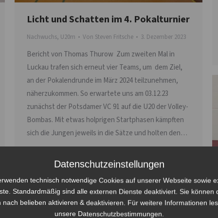
Licht und Schatten im 4. Pokalturnier
Nachwuchs
,
U20m
Von
Steven Fritsche
3. Dezember 2023
Bericht von Thomas Thurow Zum zweiten Mal in
Luckau trafen sich erneut vier Teams, um dem Ziel,
an der Pokalendrunde im März 2024 teilzunehmen,
näherzukommen. So erwartete uns am 03.12.23
zunächst der Potsdamer VC 91 auf die U20 der Volley-
Bombas. Mit etwas holprigen Startphasen kämpften
sich die Jungen jeweils in die Sätze und holten den…
Datenschutzeinstellungen
erwenden technisch notwendige Cookies auf unserer Webseite sowie e
ste. Standardmäßig sind alle externen Dienste deaktiviert. Sie können 
 nach belieben aktivieren & deaktivieren. Für weitere Informationen le
unsere Datenschutzbestimmungen.