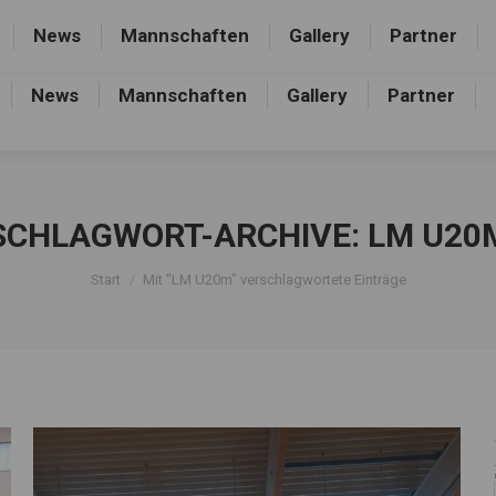
rthalle, Frankfurter Allee 44, 16227 Eberswalde-Finow
News
Mannschaften
Gallery
Partner
News
Mannschaften
Gallery
Partner
SCHLAGWORT-ARCHIVE:
LM U20
Sie befinden sich hier:
Start
Mit "LM U20m" verschlagwortete Einträge