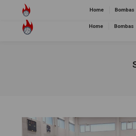
Volley-Bombas e.V.
01512-1036478
Heidewald Spo
Home
Bombas
Home
Bombas