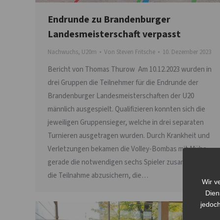
Endrunde zu Brandenburger
Landesmeisterschaft verpasst
Nachwuchs
,
U20m
Von
Steven Fritsche
10. Dezember 2023
Bericht von Thomas Thurow Am 10.12.2023 wurden in
drei Gruppen die Teilnehmer für die Endrunde der
Brandenburger Landesmeisterschaften der U20
männlich ausgespielt. Qualifizieren konnten sich die
jeweiligen Gruppensieger, welche in drei separaten
Turnieren ausgetragen wurden. Durch Krankheit und
Verletzungen bekamen die Volley-Bombas mit Mühe
gerade die notwendigen sechs Spieler zusammen, um
die Teilnahme abzusichern, die…
Wir v
Dien
jedoch