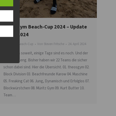
theosgym Beach-Cup 2024 – Update
24.04.2024
theosgym Beach-Cup
Von
Steven Fritsche
24. April 2024
Bald ist es soweit, einige Tage sind es noch. Und der
Platz wird eng. Bisher haben wir 22 Teams die sicher
schon dabei sind. Hier die Übersicht. 01. theosgym 02.
Block Division 03. Beachfreunde Karow 04. Maschine
05. Freaking Cat 06. Jung, Dynamisch und Erfolglos 07.
Blockwürstchen 08. Müritz Gym 09. Kurt Butter 10.
Team…