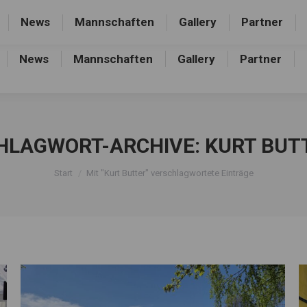
rthalle, Frankfurter Allee 44, 16227 Eberswalde-Finow
News
Mannschaften
Gallery
Partner
News
Mannschaften
Gallery
Partner
HLAGWORT-ARCHIVE:
KURT BUT
Sie befinden sich hier:
Start
Mit "Kurt Butter" verschlagwortete Einträge