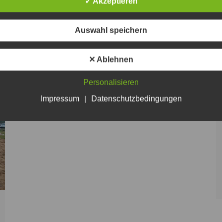
✓ Akzeptieren
schon vorbereitet. Der Wanderpokal hat den Weg zu
uns auch gefunden, das Siegerteam vom letzten Jahr
Auswahl speichern
kann leider nicht teilnehmen. Hier aber nun die…
✕ Ablehnen
Personalisieren
Impressum
|
Datenschutzbedingungen