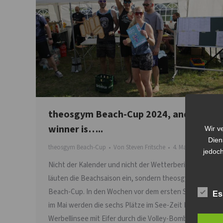
theosgym Beach-Cup 2024, and the
winner is…..
Wir v
Dien
theosgym Beach-Cup
Von
Steven Fritsche
4. Mai 2024
jedoch
Nicht der Kalender und nicht der Wetterbericht
läuten die Beachsaison ein, sondern theosgym
Beach-Cup. In den Wochen vor dem ersten Samstag
Es
im Mai werden die sechs Plätze im See-Zeit Resort am
Werbellinsee mit Eifer durch die Volley-Bombas