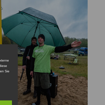
xterne
diese
sen Sie