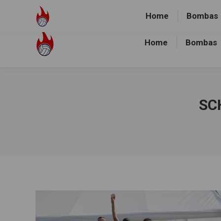
Volley-Bombas e.V.
01512-1036478
Heidewald Spo
Home
Bombas
Home
Bombas
SC