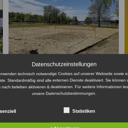
Datenschutzeinstellungen
theosgym Beach-Cup 2024 – Update
erwenden technisch notwendige Cookies auf unserer Webseite sowie e
ste. Standardmäßig sind alle externen Dienste deaktiviert. Sie können 
30.04.2024 -AUSGEBUCHT-
 nach belieben aktivieren & deaktivieren. Für weitere Informationen le
unsere Datenschutzbestimmungen.
theosgym Beach-Cup
Von
Steven Fritsche
30. April 2024
Wir sind ausgebucht. Das gab es beim Beach-Cup
senziell
Statistiken
noch nie!!! Unglaublich, und es erreichen uns
dennoch weitere Anfragen. Das Wetter sollte dieses
Jahr um längen besser werden. Die Plätze sind auch