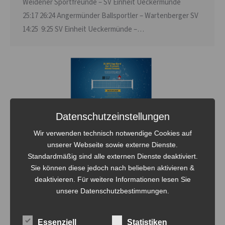
Weidener Sportfreunde – SV Einheit Ueckermünde
25:17 26:24 Angermünder Ballsportler – Wartenberger SV
14:25 9:25 SV Einheit Ueckermünde –…
Datenschutzeinstellungen
BFS Cup-Nord 2025, die letzten Infos
Wir verwenden technisch notwendige Cookies auf
DVV
Von
Steven Fritsche
13. September 2025
unserer Webseite sowie externe Dienste.
Standardmäßig sind alle externen Dienste deaktiviert.
So langsam ist es soweit, die Spannung steigt. Nächstes
Sie können diese jedoch nach belieben aktivieren &
Wochenende findet zum 1. mal überhaupt der BFS Cup-
deaktivieren. Für weitere Informationen lesen Sie
Nord in Eberswalde statt. Hier noch einmal alle Info´s in
unsere Datenschutzbestimmungen.
der Übersicht. Zuschauer sind herzlich Willkommen.
20/21. September 2025 31. DVV BFS Cup Mixed, Nord-Cup
Essenziell
Statistiken