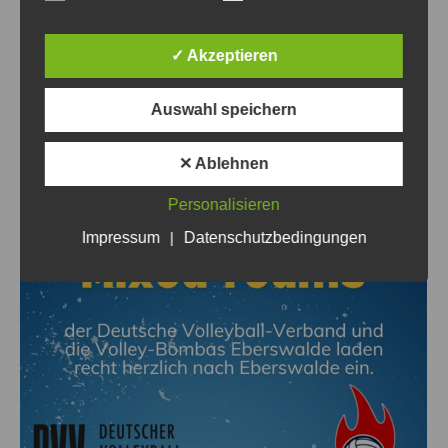
Eberswalde (Brandenburg) Volley-Bombas e.V. Ort:
Sportzentrum Westend, Heegermühlerstr.69a, 16225
Eberswalde Ausschreibung Anmeldung
✓ Akzeptieren
Mannschaftsmeldeliste…
Auswahl speichern
✕ Ablehnen
Personalisieren
Impressum
|
Datenschutzbedingungen