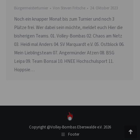
Bürgermeisterturnier
Von
Steven Fritsche
24. Oktober 2023
Noch ein knapper Monat bis zum Turnier und noch 3
Plätze frei. Wer dabei sein möchte, meldet euch Hier die
bisherigen Teams. 01. Volley-Bombas 02. Chaos am Netz
03. Heidi mal Anders 04. SV Marquardt e.V. 05. Ostblock 06.
Mein Lieblingsteam 07. Angermünder Atzen 08. BSG
Leipa 09. Team Bonsai 10. HNEE Hochschulsport 11.
Hoppsie…
Copyright @Volley-Bombas Eberswalde e.V. 2026
Footer
Go