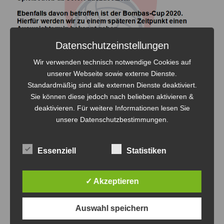
Datenschutzeinstellungen
Wir verwenden technisch notwendige Cookies auf
unserer Webseite sowie externe Dienste.
Standardmäßig sind alle externen Dienste deaktiviert.
Sie können diese jedoch nach belieben aktivieren &
Trainings- und Spielbetrieb wird ab
deaktivieren. Für weitere Informationen lesen Sie
sofort ausgesetzt
unsere Datenschutzbestimmungen.
Allgemein
,
Bombas-Cup
Von
Steven Fritsche
13. März 2020
Essenziell
Statistiken
✓ Akzeptieren
Auswahl speichern