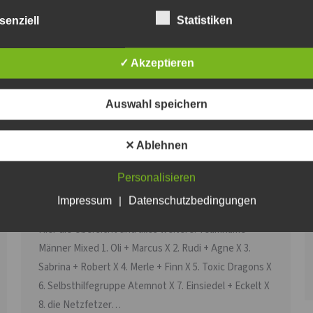
senziell
Statistiken
✓ Akzeptieren
Auswahl speichern
✕ Ablehnen
WBC 2025 – Update 18.06.2025
Personalisieren
WBC
Von
Steven Fritsche
18. Juni 2025
Impressum
|
Datenschutzbedingungen
Noch 16 Tage, aktuell sind noch 2 Mixed Plätze frei.
Hier die Übersicht und alles weitere. Teamname
Männer Mixed 1. Oli + Marcus X 2. Rudi + Agne X 3.
Sabrina + Robert X 4. Merle + Finn X 5. Toxic Dragons X
6. Selbsthilfegruppe Atemnot X 7. Einsiedel + Eckelt X
8. die Netzfetzer…