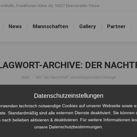
rthalle, Frankfurter Allee 44, 16227 Eberswalde-Finow
News
Mannschaften
Gallery
Partner
News
Mannschaften
Gallery
Partner
LAGWORT-ARCHIVE:
DER NACHT
Sie befinden sich hier:
Start
Mit "der Nachtfloh" verschlagwortete Einträge
Datenschutzeinstellungen
erwenden technisch notwendige Cookies auf unserer Webseite sowie e
ste. Standardmäßig sind alle externen Dienste deaktiviert. Sie können 
 nach belieben aktivieren & deaktivieren. Für weitere Informationen le
unsere Datenschutzbestimmungen.