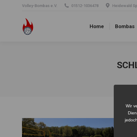
Volley-Bombas e.V.
01512-1036478
Heidewald Spo
Home
Bombas
Home
Bombas
SCH
Wir v
Dien
jedoch