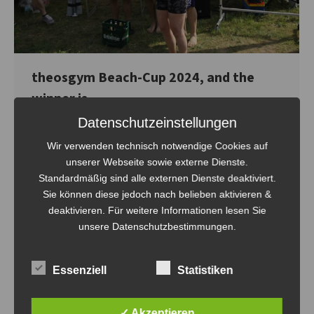
theosgym Beach-Cup 2024, and the
winner is…..
Datenschutzeinstellungen
theosgym Beach-Cup
Von
Steven Fritsche
4. Mai 2024
Wir verwenden technisch notwendige Cookies auf
Nicht der Kalender und nicht der Wetterbericht läuten
unserer Webseite sowie externe Dienste.
die Beachsaison ein, sondern theosgym Beach-Cup. In
Standardmäßig sind alle externen Dienste deaktiviert.
den Wochen vor dem ersten Samstag im Mai werden die
Sie können diese jedoch nach belieben aktivieren &
sechs Plätze im See-Zeit Resort am Werbellinsee mit
deaktivieren. Für weitere Informationen lesen Sie
Eifer durch die Volley-Bombas hergerichtet. Der Sand
unsere Datenschutzbestimmungen.
wird gesiebt und geharkt, die Linien gespannt, die Netze
gestrafft. Und so, in tadellosem Zustand,…
Essenziell
Statistiken
✓ Akzeptieren