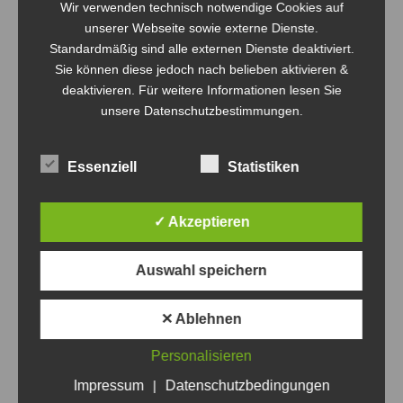
Wir verwenden technisch notwendige Cookies auf
Die Angermünder Ballsportler luden am Samstag den
unserer Webseite sowie externe Dienste.
07.12.2019 zum Weihnachtsturnier in die Turnhalle im
Standardmäßig sind alle externen Dienste deaktiviert.
Külzviertel nach Schwedt/Oder. Die 12 teilnehmenden
Sie können diese jedoch nach belieben aktivieren &
Mannschaften aus der Uckermark, dem Barnim und Berlin
deaktivieren. Für weitere Informationen lesen Sie
spielten den ganzen Tag. Den Turniersieg konnte das
unsere Datenschutzbestimmungen.
Team „HauptstadtZocker“ aus Berlin für sich
entscheiden. Der Einladung zum alljährlichen
Essenziell
Statistiken
Weihnachtsturnier der Angermünder…
✓ Akzeptieren
Auswahl speichern
✕ Ablehnen
Personalisieren
Impressum
|
Datenschutzbedingungen