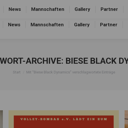
rthalle, Frankfurter Allee 44, 16227 Eberswalde-Finow
News
Mannschaften
Gallery
Partner
News
Mannschaften
Gallery
Partner
WORT-ARCHIVE:
BIESE BLACK D
Sie befinden sich hier:
Start
Mit "Biese Black Dynamics" verschlagwortete Einträge