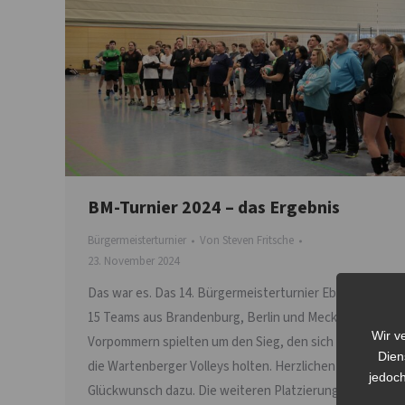
BM-Turnier 2024 – das Ergebnis
Bürgermeisterturnier
Von
Steven Fritsche
23. November 2024
Das war es. Das 14. Bürgermeisterturnier Eberswalde.
15 Teams aus Brandenburg, Berlin und Mecklenburg-
Wir v
Vorpommern spielten um den Sieg, den sich am Ende
Dien
die Wartenberger Volleys holten. Herzlichen
jedoch
Glückwunsch dazu. Die weiteren Platzierungen