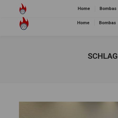
Volley-Bombas e.V.
01512-1036478
Heidewald Spo
Home
Bombas
Home
Bombas
SCHLAG