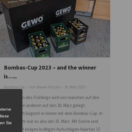
Bombas-Cup 2023 – and the winner
is…..
Bombas-Cup
Von
Steven Fritsche
28. März 2023
Der Beginn des Frühlings wird von manchen auf den
1. März, von anderen auf den 20. März gelegt.
xterne
Tatsächlich beginnt er immer mit dem Bombas-Cup. In
diese
diesem Jahr war es also der 25. März. Mit Sonne und
sen Sie
Regen und einigen kräftigen Aufschlägen feierten 15