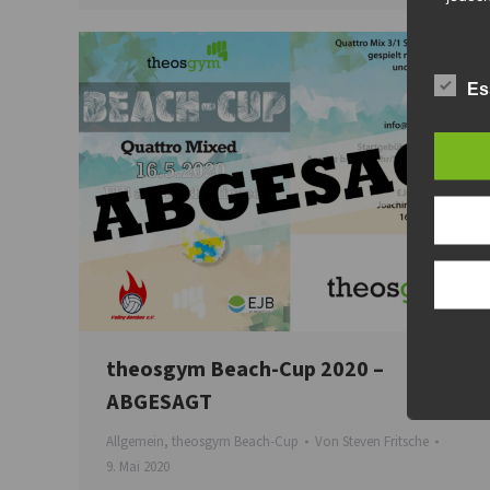
Es
theosgym Beach-Cup 2020 –
ABGESAGT
Allgemein
,
theosgym Beach-Cup
Von
Steven Fritsche
9. Mai 2020