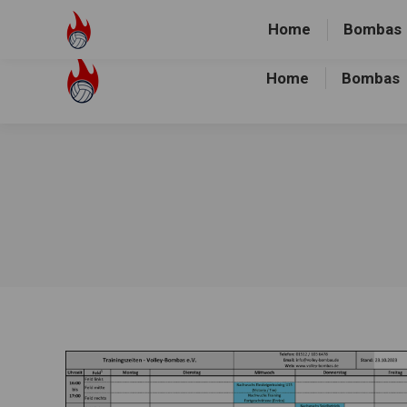
Volley-Bombas e.V.
01512-1036478
Heidewald Spo
Home
Bombas
Home
Bombas