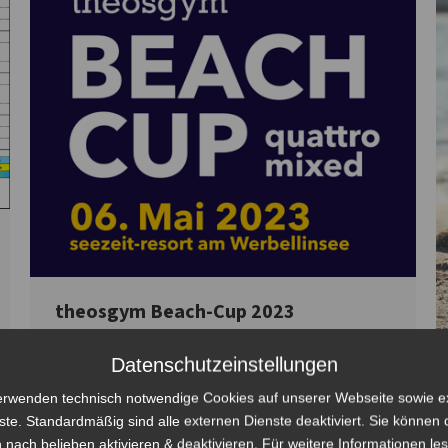
theosgym Beach-Cup 2023
Allgemein
,
theosgym Beach-Cup
Von
Steven Fritsche
Datenschutzeinstellungen
15. März 2023
erwenden technisch notwendige Cookies auf unserer Webseite sowie e
Das Jahr ist noch jung, aber der nächste Event der
ste. Standardmäßig sind alle externen Dienste deaktiviert. Sie können 
Bombas, mit freundlicher Unterstützung durch
 nach belieben aktivieren & deaktivieren. Für weitere Informationen le