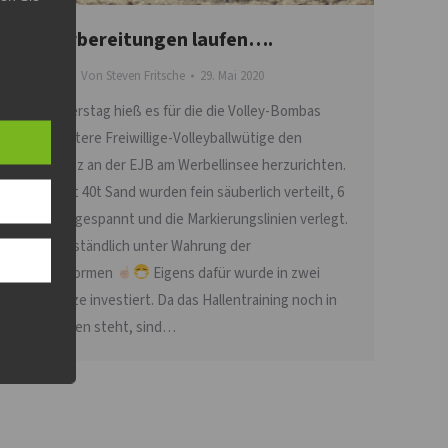
Die Vorbereitungen laufen….
Allgemein
Von
Steven Fritsche
29. Mai 2020
Am Donnerstag hieß es für die die Volley-Bombas
sowie weitere Freiwillige-Volleyballwütige den
Beachplatz an der EJB am Werbellinsee herzurichten.
Insgesamt 40t Sand wurden fein säuberlich verteilt, 6
Netze aufgespannt und die Markierungslinien verlegt.
Selbstverständlich unter Wahrung der
Hygienenormen
Eigens dafür wurde in zwei
neue Netze investiert. Da das Hallentraining noch in
den Sternen steht, sind…