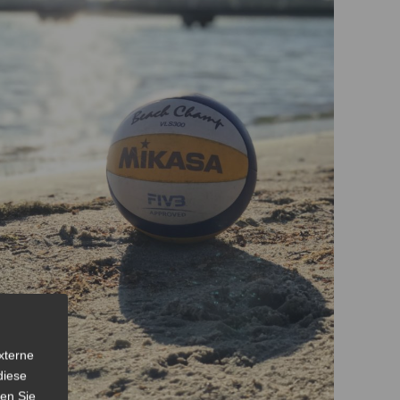
xterne
diese
sen Sie