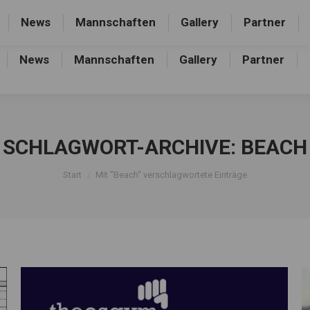
rthalle, Frankfurter Allee 44, 16227 Eberswalde-Finow
News
Mannschaften
Gallery
Partner
News
Mannschaften
Gallery
Partner
SCHLAGWORT-ARCHIVE:
BEACH
Sie befinden sich hier:
Start
Mit "Beach" verschlagwortete Einträge