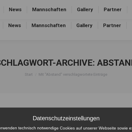
rthalle, Frankfurter Allee 44, 16227 Eberswalde-Finow
News
Mannschaften
Gallery
Partner
News
Mannschaften
Gallery
Partner
SCHLAGWORT-ARCHIVE:
ABSTAN
Sie befinden sich hier:
Start
Mit "Abstand" verschlagwortete Einträge
Datenschutzeinstellungen
erwenden technisch notwendige Cookies auf unserer Webseite sowie e