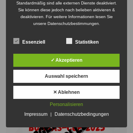
Standardmäßig sind alle externen Dienste deaktiviert.
Mecklenburg-Vorpommern zum Bombas-Cup begrüßen.
Sie können diese jedoch nach belieben aktivieren &
Die 15 angereisten Teams ließen sich trotz schönen
deaktivieren. Für weitere Informationen lesen Sie
Sonnenscheins nicht aus der Halle locken. Gegen
unsere Datenschutzbestimmungen.
schwitzige Hallenluft kommt auch der Frühling nicht an.
In drei Runden mit insgesamt 7 Spielen je Team wurden
Essenziell
Statistiken
die Besten gesucht. Als…
✓ Akzeptieren
Auswahl speichern
✕ Ablehnen
Personalisieren
Impressum
|
Datenschutzbedingungen