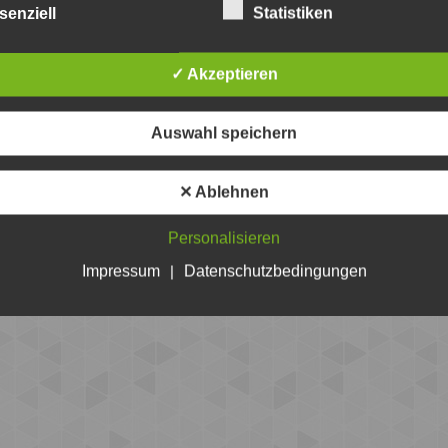
senziell
Statistiken
✓ Akzeptieren
Marcus Rüffler
Th
26. August 2022
28.
Ähnlicher Beitrag
Ähn
Auswahl speichern
✕ Ablehnen
Personalisieren
Impressum
|
Datenschutzbedingungen