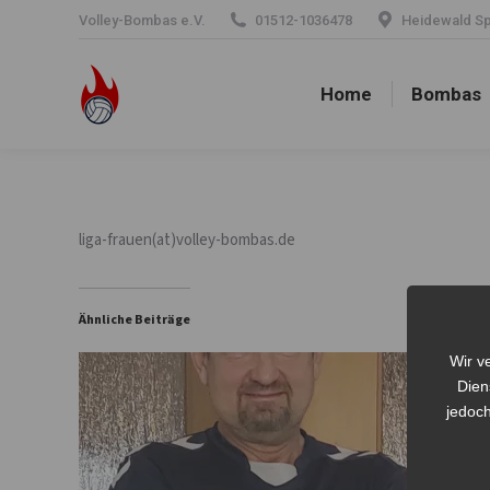
Volley-Bombas e.V.
01512-1036478
Heidewald Spo
Home
Bombas
Home
Bombas
liga-frauen(at)volley-bombas.de
Ähnliche Beiträge
Wir v
Dien
jedoch