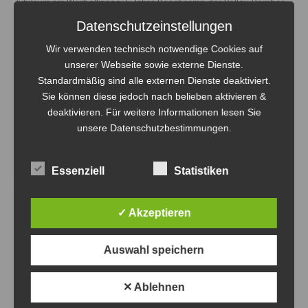
Jubiläum am Werbellinsee: 5 Jahre Beachcamp der Volley-Bombas
Showdown am Wolletzsee: Die Volley-Bombas holen Silber!
Datenschutzeinstellungen
Sand, Schweiß und Smashes: Der epische theosGym Beach Cup
Wir verwenden technisch notwendige Cookies auf
2026 am Werbellinsee!
unserer Webseite sowie externe Dienste.
Standardmäßig sind alle externen Dienste deaktiviert.
theosgym Beach Cup 2026 – Update No.2
Sie können diese jedoch nach belieben aktivieren &
Volley-Bombas on Tour: Medaillenregen und Kampfgeist in Bismark!
deaktivieren. Für weitere Informationen lesen Sie
unsere Datenschutzbestimmungen.
Essenziell
Statistiken
Archiv
Archiv
✓ Akzeptieren
Auswahl speichern
✕ Ablehnen