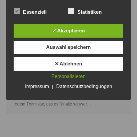
Essenziell
Statistiken
10.Volley-Bombas Cup 2018, die
✓ Akzeptieren
Ergebnisse
Allgemein
Von
Steven Fritsche
12. Juni 2018
Auswahl speichern
Das 2.Mailight des Monats in Sachen Volleyball war die
Jubiläumsausgabe des Bombas Cups und zur Feier des
✕ Ablehnen
Tages gab es für alle Volley-Bombas Jubiläumstrikots.
Personalisieren
Zum zweiten mal veranstalteten wir ein Turnier im
Impressum
|
Datenschutzbedingungen
Sportzentrum Westend in Eberswalde. 12 Teams stellten
sich der Herausforderung. An diesem heißen Tag war
jedem Team klar, das es für alle schwer…