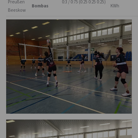
Preußen
0:3 / 0:75 (0:25 0:25 0:25)
Bombas
KWh
Beeskow