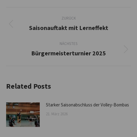
Kommentarnavigation
ZURÜCK
Saisonauftakt mit Lerneffekt
Vorheriger
Beitrag:
NÄCHSTES
Bürgermeisterturnier 2025
Nächster
Beitrag:
Related Posts
Starker Saisonabschluss der Volley-Bombas
21. März 2026