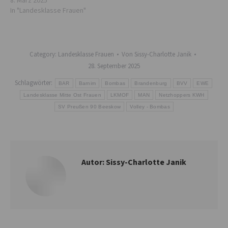
8. März 2025
In "Landesklasse Frauen"
Category:
Landesklasse Frauen
Von
Sissy-Charlotte Janik
28. September 2025
Schlagwörter:
BAR
Barnim
Bombas
Brandenburg
BVV
EWE
Landesklasse Mitte Ost Frauen
LKMOF
MAN
Netzhoppers KWH
SV Preußen 90 Beeskow
Volley - Bombas
Autor:
Sissy-Charlotte Janik