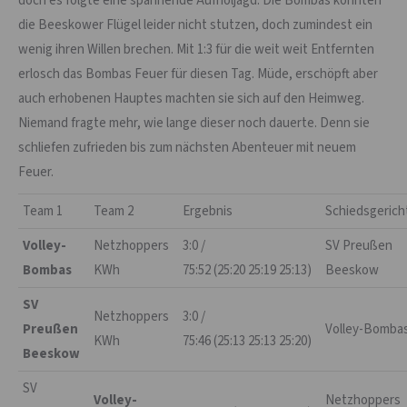
doch es folgte eine spannende Aufholjagd. Die Bombas konnten
die Beeskower Flügel leider nicht stutzen, doch zumindest ein
wenig ihren Willen brechen. Mit 1:3 für die weit weit Entfernten
erlosch das Bombas Feuer für diesen Tag. Müde, erschöpft aber
auch erhobenen Hauptes machten sie sich auf den Heimweg.
Niemand fragte mehr, wie lange dieser noch dauerte. Denn sie
schliefen zufrieden bis zum nächsten Abenteuer mit neuem
Feuer.
Team 1
Team 2
Ergebnis
Schiedsgerich
Volley-
Netzhoppers
3:0 /
SV Preußen
Bombas
KWh
75:52 (25:20 25:19 25:13)
Beeskow
SV
Netzhoppers
3:0 /
Preußen
Volley-Bomba
KWh
75:46 (25:13 25:13 25:20)
Beeskow
SV
Volley-
Netzhoppers